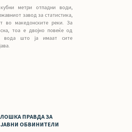
кубни метри отпадни води,
ржавниот завод за статистика,
т во македонските реки. За
сна, тоа е двојно повеќе од
во вода што ја имаат сите
ава.
ОЛОШКА ПРАВДА ЗА
И ЈАВНИ ОБВИНИТЕЛИ