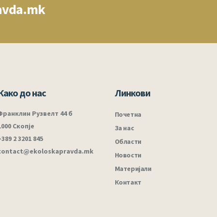
avda.mk
Како до нас
Линкови
Франклин Рузвелт 44 б
Почетна
1000 Скопје
За нас
+389 2 3201 845
Области
contact@ekoloskapravda.mk
Новости
Материјали
Контакт