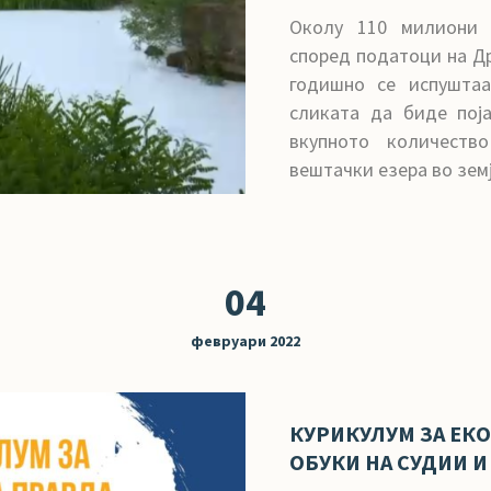
Околу 110 милиони 
според податоци на Д
годишно се испуштаа
сликата да биде поја
вкупното количест
вештачки езера во земј
04
февруари 2022
КУРИКУЛУМ ЗА ЕК
ОБУКИ НА СУДИИ 