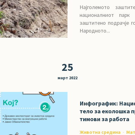
Најголемото заштит
националниот парк 
заштитено подрачје г
Народното...
25
март 2022
Инфографик: Наци
тело за еколошка 
тимови за работа
Животна средина
Мат