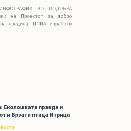
ИНФОГРАФИК ВО ПОДОБРА
ки на Проектот за добро
тна средина, ЦПИА изработи
а: Еколошката правда и
от и Брзата птица Итрица
овости