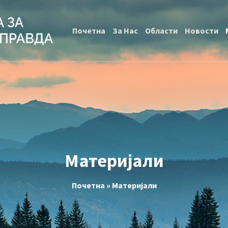
Почетна
За Нас
Области
Новости
Материјали
Почетна
»
Материјали