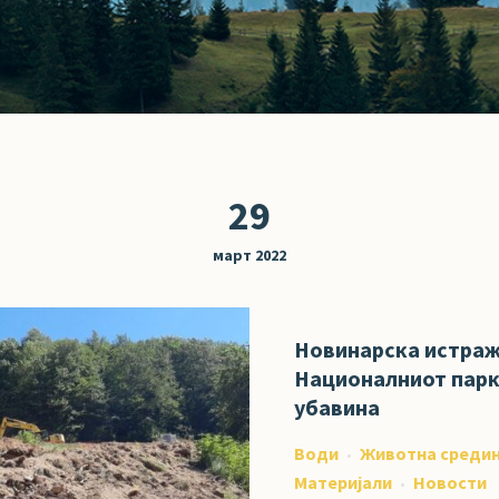
29
март 2022
Новинарска истраж
Националниот парк
убавина
Води
Животна среди
Материјали
Новости