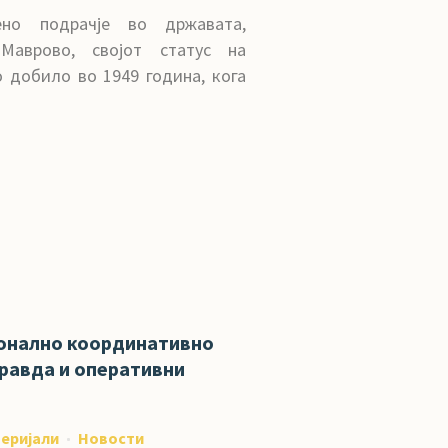
ено подрачје во државата,
Маврово, својот статус на
о добило во 1949 година, кога
онално координативно
правда и оперативни
еријали
Новости