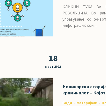
КЛИКНИ ТУКА ЗА 
РЕЗОЛУЦИЈА Во рам
управување со живо
инфографик кои...
18
март 2022
Новинарска сториј
криминалот – Којот
Води
Материјали
Н