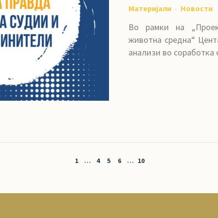
Материјали
Новости
Во рамки на „Прое
животна средна“ Цент
анализи во соработка с
1
…
4
5
6
…
10