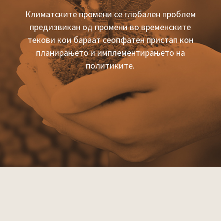
Климатските промени се глобален проблем
предизвикан од промени во временските
текови кои бараат сеопфатен пристап кон
планирањето и имплементирањето на
политиките.