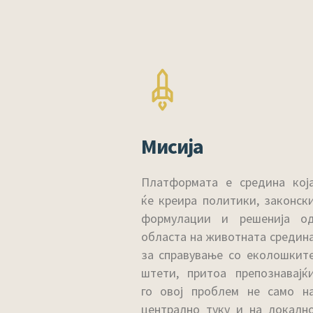
Мисија
Платформата е средина кој
ќе креира политики, законск
формулации и решенија о
областа на животната средин
за справување со еколошкит
штети, притоа препознавајќ
го овој проблем не само н
централно туку и на локалн