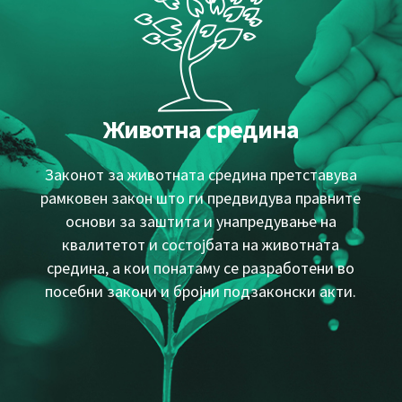
Животна средина
Законот за животната средина претставува
рамковен закон што ги предвидува правните
основи за заштита и унапредување на
квалитетот и состојбата на животната
средина, а кои понатаму се разработени во
посебни закони и бројни подзаконски акти.