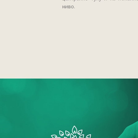
ниво.