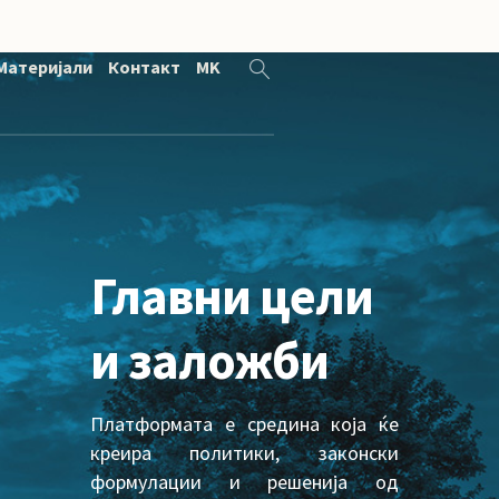
Материјали
Контакт
MK
Главни цели
и заложби
Платформата е средина која ќе
креира политики, законски
формулации и решенија од