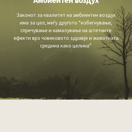
Амбиентен воздух
Законот за квалитет на амбиентен воздух
има за цел, меѓу другото “избегнување,
спречување и намалување на штетните
ефекти врз човековото здравје и животната
средина како целина”