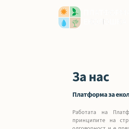
За нас
Платформа за еко
Работата на Плат
принципите на стр
одговорност и е прв