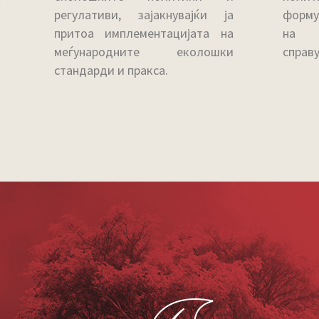
регулативи, зајакнувајќи ја
форму
притоа имплементацијата на
на ж
меѓународните еколошки
справ
стандарди и пракса.