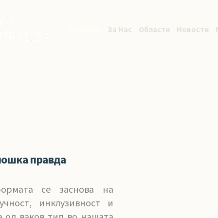
Почетна
За Нас
Области
Новости
лошка правда
формата се заснова на
учност, инклузивност и
а од ваков тип во нашата