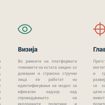
Визија
Гла
а
Во рамките на платформата
Прет
и
членовите на истата заедно со
инсти
д
домашни и странски стручни
и гр
а
лица ќе работат на
разви
е
идентификување на модел за
се з
и
ефикасен надзор над
цели 
а
спроведувањето на
живот
о
еколошките политики и
пол