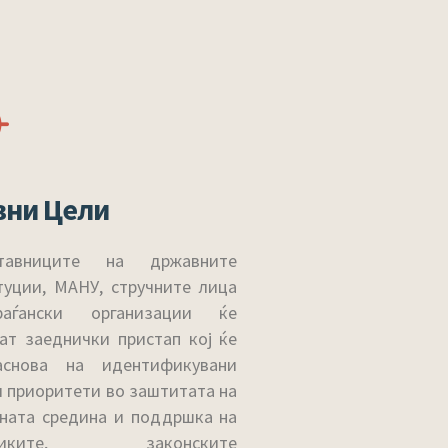
вни Цели
ставниците на државните
туции, МАНУ, стручните лица
аѓански организации ќе
јат заеднички пристап кој ќе
аснова на идентификувани
и приоритети во заштитата на
ната средина и поддршка на
итиките, законските