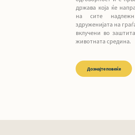
држава која ќе напр
на сите надлежн
здруженијата на граѓ
вклучени во заштит
животната средина.
Дознајте повеќе