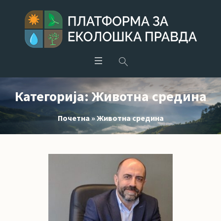
Категорија:
Животна средина
Почетна
»
Животна средина