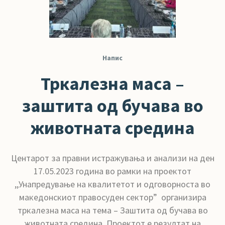
Напис
Тркалезна маса –
заштита од бучава во
животната средина
Центарот за правни истражувања и анализи на ден
17.05.2023 година во рамки на проектот
,,Унапредување на квалитетот и одговорноста во
македонскиот правосуден сектор” организира
тркалезна маса на тема – Заштита од бучава во
животната средина. Проектот е резултат на