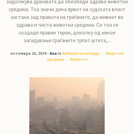
задолжува државата да обезбеди здрава животна
средина. Тоа значи дека врвот на судската власт
застана зад правата на граѓаните, да живеат во
здрава и чиста животна средина. Со тоа се
создаде правен терен, доколку од некое
загадување граѓаните трпат штета,...
октомври 16, 2024
Ana
in
Амбиентен воздух
Животна
средина
Новости