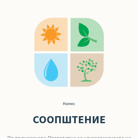
Напис
СООПШТЕНИЕ
По поднесената Претставка за неусогласеноста на