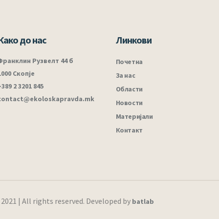
Како до нас
Линкови
Франклин Рузвелт 44 б
Почетна
1000 Скопје
За нас
+389 2 3201 845
Области
contact@ekoloskapravda.mk
Новости
Материјали
Контакт
21 | All rights reserved. Developed by
batlab