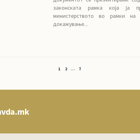
законската рамка која ја п
министерството во рамки на 
докажување...
1
2
…
7
avda.mk