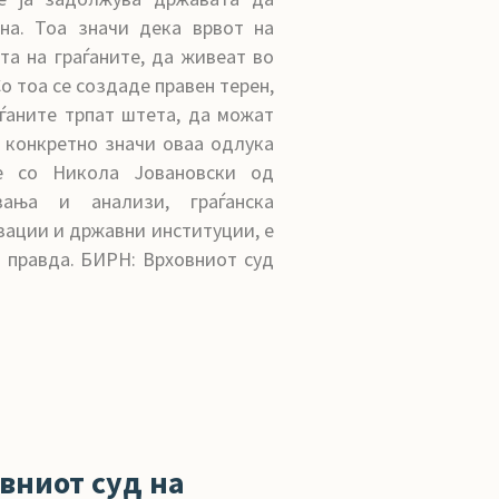
на. Тоа значи дека врвот на
та на граѓаните, да живеат во
о тоа се создаде правен терен,
ѓаните трпат штета, да можат
о конкретно значи оваа одлука
ме со Никола Јовановски од
ања и анализи, граѓанска
изации и државни институции, е
 правда. БИРН: Врховниот суд
вниот суд на