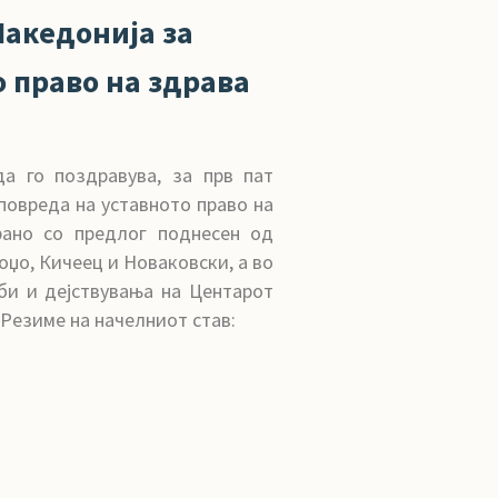
акедонија за
о право на здрава
а го поздравува, за прв пат
повреда на уставното право на
рано со предлог поднесен од
оџо, Кичеец и Новаковски, а во
би и дејствувања на Центарот
 Резиме на начелниот став: