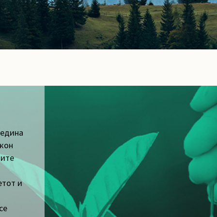
редина
акон
ните
етот и
се