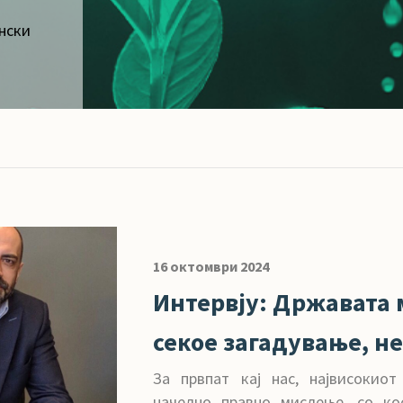
нски
16 октомври 2024
Интервју: Државата 
секое загадување, не
За првпат кај нас, највисокио
начелно правно мислење, со ко