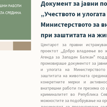
Документ за јавни п
„Учеството и улогата
Министерството за в
при заштитата на жи
Центарот за правни истражув
проектот ,,Добро владеење во 
Агенда за Западен Балкан” подд
промовираше документот за јавни
и улогата на Министерството
заштитата на животната средина
конкретните мерки и активно
внатрешни работи ги презема со
криминалитет во Република Сев
можностите за подобрување на ор
документот се презентирани со