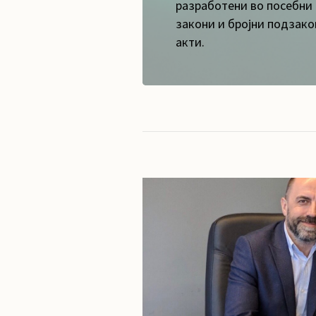
разработени во посебни
закони и бројни подзако
акти.