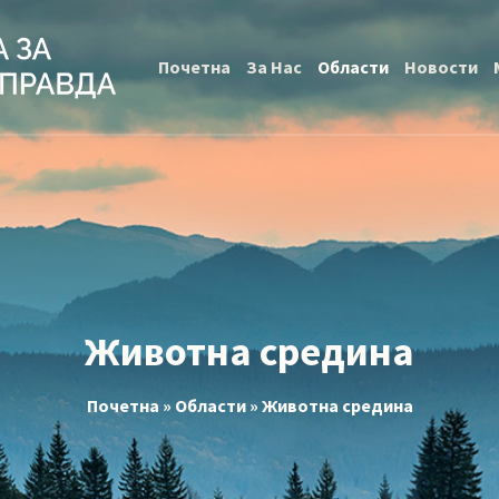
Почетна
За Нас
Области
Новости
Животна средина
Почетна
»
Области
»
Животна средина