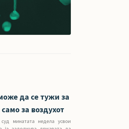
може да се тужи за
 само за воздухот
т суд минатата недела усвои
е ја задолжува државата да