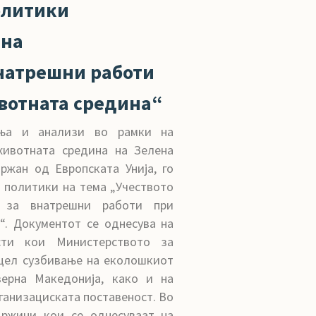
олитики
 на
натрешни работи
вотната средина“
ања и анализи во рамки на
животната средина на Зелена
ржан од Европската Унија, го
 политики на тема „Учеството
 за внатрешни работи при
“. Документот се однесува на
сти кои Министерството за
 цел сузбивање на еколошкиот
ерна Македонија, како и на
ганизациската поставеност. Во
држини кои се однесуваат на