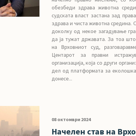
обезбеди здрава животна среди
судската власт застана зад права
здрава и чиста животна средина. С
доколку од некое загадување гра
да ја тужат државата. За тоа шт
на Врховниот суд, разговарав
Центарот за правни истражув
организација, која со други орган
дел од платформата за еколошка
донесе...
08 октомври 2024
Начелен став на Врхо