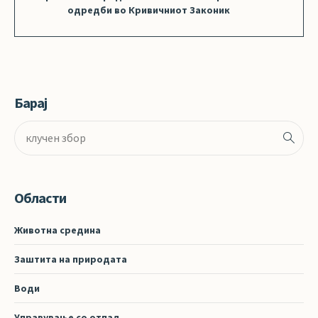
одредби во Кривичниот Законик
Барај
Области
Животна средина
Заштита на природата
Води
Управување со отпад