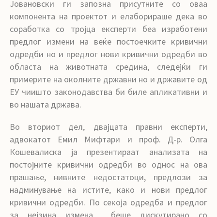
Јовановски ги запозна присутните со оваа
компонента на проектот и елаборираше дека во
соработка со тројца експерти беа изработени
предлог измени на веќе постоечките кривични
одредби но и предлог нови кривични одредби во
областа на животната средина, следејќи ги
примерите на околните државни но и државите од
ЕУ чиишто законодавства би биле апликативни и
во нашата држава.
Во вториот дел, двајцата правни експерти,
адвокатот Емил Мифтари и проф. Д-р. Олга
Кошевалиска ја презентираат анализата на
постојните кривични одредби во однос на ова
прашање, нивните недостатоци, предлози за
надминување на истите, како и нови предлог
кривични одредби. По секоја одредба и предлог
за нејзина измена беше дискутирано со