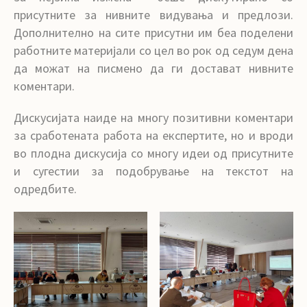
присутните за нивните видувања и предлози.
Дополнително на сите присутни им беа поделени
работните материјали со цел во рок од седум дена
да можат на писмено да ги достават нивните
коментари.
Дискусијата наиде на многу позитивни коментари
за сработената работа на експертите, но и вроди
во плодна дискусија со многу идеи од присутните
и сугестии за подобрување на текстот на
одредбите.