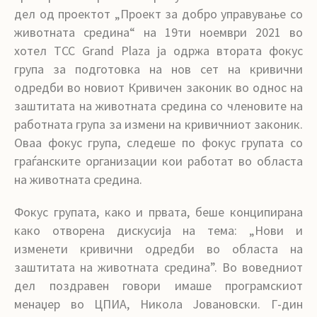
дел од проектот „Проект за добро управување со
животната средина“ на 19ти ноември 2021 во
хотел TCC Grand Plaza ја одржа втората фокус
група за подготовка на нов сет на кривични
одредби во новиот Кривичен законик во однос на
заштитата на животната средина со членовите на
работната група за измени на кривичниот законик.
Оваа фокус група, следеше по фокус групата со
граѓанските организации кои работат во областа
на животната средина.
Фокус групата, како и првата, беше конципирана
како отворена дискусија на тема: „Нови и
изменети кривични одредби во областа на
заштитата на животната средина”. Во воведниот
дел поздравен говори имаше програмскиот
менаџер во ЦПИА, Никола Јовановски. Г-дин