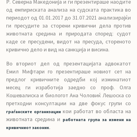
Р. Северна Македонија и ги презентираше наодите
од емпириската анализа на судската практика во
периодот од 01.01.2017 до 31.07.2021 анализирајќи
ги пресудите за сторени кривични дела против
животната средина и природата според: судот
каде се пресудени, видот на пресуда, стореното
кривично дело и вид на санкција и висина.
Во вториот дел од презентацијата адвокатот
Емил Мифтари го презентираше новиот сет на
предлог кривичните одредби кој изминатиот
месец ги изработија заедно со проф. Олга
Кошевалиска и биологот Ана Чоловиќ Лешоска со
претходни консултации на две фокус групи со
кои работат во областа на
граѓанските организации
животната средина и
работната група за измени на
.
кривичниот законик