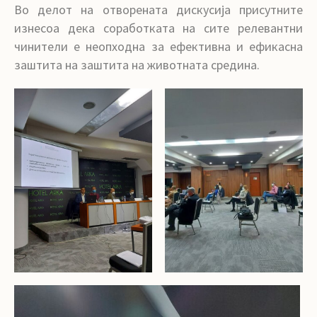
Во делот на отворената дискусија присутните
изнесоа дека соработката на сите релевантни
чинители е неопходна за ефективна и ефикасна
заштита на заштита на животната средина.