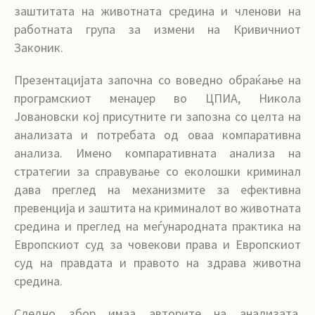
заштитата на животната средина и членови на
работната група за измени на Кривичниот
Законик.
Презентацијата започна со воведно обраќање на
програмскиот менаџер во ЦПИА, Никола
Јовановски кој присутните ги запозна со целта на
анализата и потребата од оваа компаративна
анализа. Имено компаративната анализа на
стратегии за справување со еколошки криминал
дава преглед на механизмите за ефективна
превенција и заштита на криминалот во животната
средина и преглед на меѓународната практика на
Европскиот суд за човекови права и Европскиот
суд на правдата и правото на здрава животна
средина.
Следно збор имаа авторите на анализата,