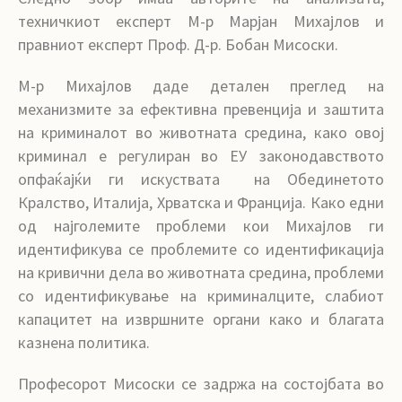
техничкиот експерт М-р Марјан Михајлов и
правниот експерт Проф. Д-р. Бобан Мисоски.
М-р Михајлов даде детален преглед на
механизмите за ефективна превенција и заштита
на криминалот во животната средина, како овој
криминал е регулиран во ЕУ законодавството
опфаќајќи ги искуствата на Обединетото
Кралство, Италија, Хрватска и Франција. Како едни
од најголемите проблеми кои Михајлов ги
идентификува се проблемите со идентификација
на кривични дела во животната средина, проблеми
со идентификување на криминалците, слабиот
капацитет на извршните органи како и благата
казнена политика.
Професорот Мисоски се задржа на состојбата во