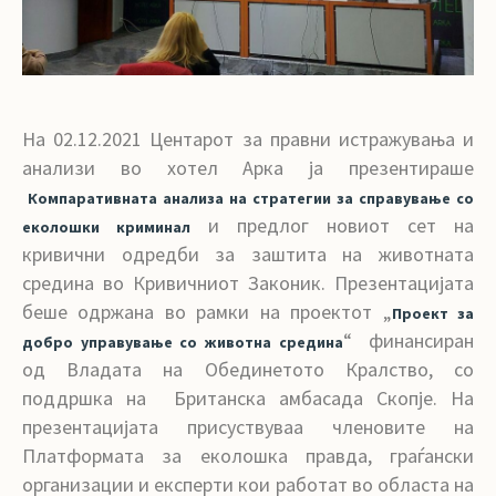
На 02.12.2021 Центарот за правни истражувања и
анализи во хотел Арка ја презентираше
Компаративната анализа на стратегии за справување со
и предлог новиот сет на
еколошки криминал
кривични одредби за заштита на животната
средина во Кривичниот Законик. Презентацијата
беше одржана во рамки на проектот „
Проект за
“ финансиран
добро управување со животна средина
од Владата на Обединетото Кралство, со
поддршка на Британска амбасада Скопје. На
презентацијата присуствуваа членовите на
Платформата за еколошка правда, граѓански
организации и експерти кои работат во областа на