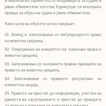
и анализи во соработка со Академијата за судии и
јавни обвинители изготви Курикулум за еколошка
правда за обука на судии и јавни обвинители.
Kако цели на обуката се поставуваат:
Вовед и запознавање со меѓународното право
на животна средина,
Поврзување на концептот на човекови права и
животна средина,
Запознавање со основните правни принципи на
правото на животна средина,
Запознавање со правната регулатива за
климатска акција,
Правото на пристап до информации, учество на
јавноста во одлучувањето и пристап до правдата
за прашања поврзани со животната средина,